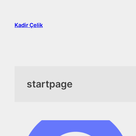
İçeriğe
geç
Kadir Çelik
startpage