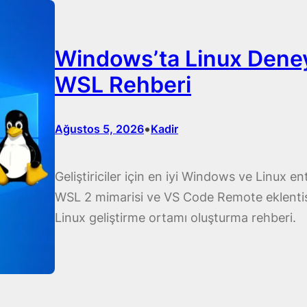
Windows’ta Linux Deneyim
WSL Rehberi
•
Ağustos 5, 2026
Kadir
Geliştiriciler için en iyi Windows ve Linux e
WSL 2 mimarisi ve VS Code Remote eklentisiy
Linux geliştirme ortamı oluşturma rehberi.