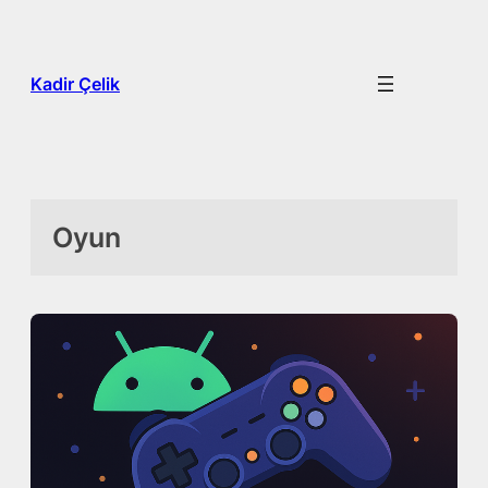
İçeriğe
geç
Kadir Çelik
Oyun