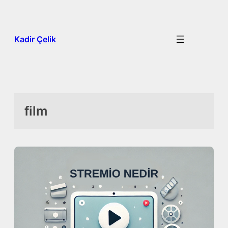
İçeriğe
geç
Kadir Çelik
film